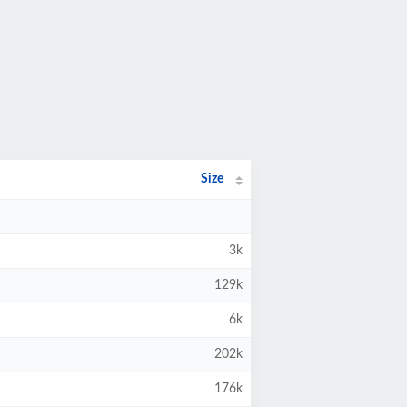
Size
3k
129k
6k
202k
176k