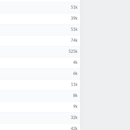
51k
39k
51k
74k
525k
4k
6k
11k
8k
9k
32k
42k