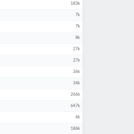
183k
7k
7k
8k
27k
27k
36k
34k
266k
647k
4k
186k