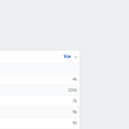
Size
4k
101k
7k
9k
9k