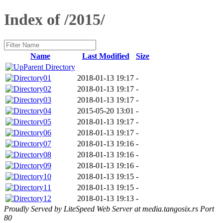
Index of /2015/
Name
Last Modified
Size
Parent Directory
01
2018-01-13 19:17
-
02
2018-01-13 19:17
-
03
2018-01-13 19:17
-
04
2015-05-20 13:01
-
05
2018-01-13 19:17
-
06
2018-01-13 19:17
-
07
2018-01-13 19:16
-
08
2018-01-13 19:16
-
09
2018-01-13 19:16
-
10
2018-01-13 19:15
-
11
2018-01-13 19:15
-
12
2018-01-13 19:13
-
Proudly Served by LiteSpeed Web Server at media.tangosix.rs Port
80